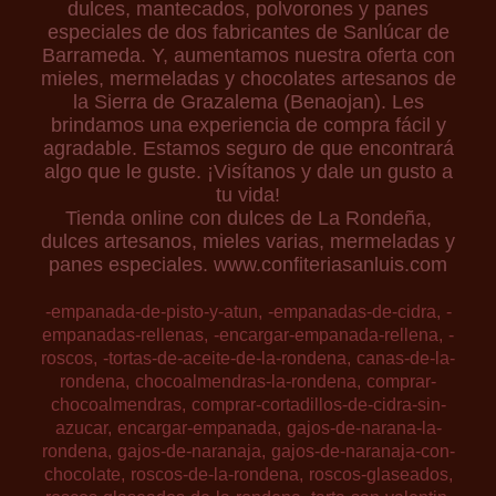
dulces, mantecados, polvorones y panes
especiales de dos fabricantes de Sanlúcar de
Barrameda. Y, aumentamos nuestra oferta con
mieles, mermeladas y chocolates artesanos de
la Sierra de Grazalema (Benaojan). Les
brindamos una experiencia de compra fácil y
agradable. Estamos seguro de que encontrará
algo que le guste. ¡Visítanos y dale un gusto a
tu vida!
Tienda online con dulces de La Rondeña,
dulces artesanos, mieles varias, mermeladas y
panes especiales. www.confiteriasanluis.com
-empanada-de-pisto-y-atun
-empanadas-de-cidra
-
empanadas-rellenas
-encargar-empanada-rellena
-
roscos
-tortas-de-aceite-de-la-rondena
canas-de-la-
rondena
chocoalmendras-la-rondena
comprar-
chocoalmendras
comprar-cortadillos-de-cidra-sin-
azucar
encargar-empanada
gajos-de-narana-la-
rondena
gajos-de-naranaja
gajos-de-naranaja-con-
chocolate
roscos-de-la-rondena
roscos-glaseados