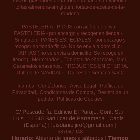
roscos-glaseados-de-la-rondena
tarta-san-valentin
tortas-almendra-sin gluten
tortas-de-aceite-de-la-
rondena
PASTELERIA
PICOS con acéite de oliva
PASTELERIA - por encargo y recoger en tienda -
Sin gluten
PANES ESPECIALES - por encargo y
recoger en tienda física- No se envía a domicilio-
TARTAS ( no se envía a domicilio. Se recoge en
tienda)
Mermeladas
Tabletas de chocolate
Miel
Caramelos artesanos
PRODUCTOS EN OFERTA
Dulces de NAVIDAD
Dulces de Semana Santa
Ir arriba
Contáctanos
Aviso Legal
Política de
Privacidad
Condiciones de Compra
Desistir de un
pedido
Políticas de Cookies
C/ Pescadería. Edificio El Paraje. Conf. San
Luis - 11540 Sanlúcar de Barrameda , Cádiz -
(España) | luisdanieljiro@gmail.com |
687047948
Horario:
Abierto de lunes a sábados |
Tiempo