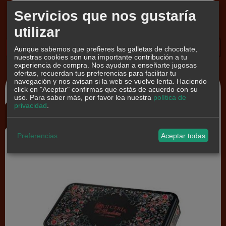
Lata surtida de Navidad "La...
Servicios que nos gustaría
23,90 €
utilizar
Pedir Información
Aunque sabemos que prefieres las galletas de chocolate,
nuestras cookies son una importante contribución a tu
experiencia de compra. Nos ayudan a enseñarte jugosas
ofertas, recuerdan tus preferencias para facilitar tu
navegación y nos avisan si la web se vuelve lenta. Haciendo
click en "Aceptar" confirmas que estás de acuerdo con su
Agotado
uso.
Para saber más, por favor lea nuestra
política de
privacidad
.
Preferencias
Aceptar todas