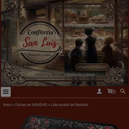
0
Inicio
»
Dulces de NAVIDAD
»
Lata surtida de Navidad