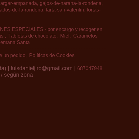
argar-empanada
gajos-de-narana-la-rondena
ados-de-la-rondena
tarta-san-valentin
tortas-
NES ESPECIALES - por encargo y recoger en
as
Tabletas de chocolate
Miel
Caramelos
Semana Santa
de un pedido
Políticas de Cookies
a) | luisdanieljiro@gmail.com |
687047948
 / según zona