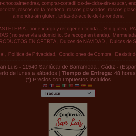
r-chocoalmendras
comprar-cortadillos-de-cidra-sin-azucar
enc
ocolate
roscos-de-la-rondena
roscos-glaseados
roscos-glase
almendra-sin gluten
tortas-de-aceite-de-la-rondena
STELERIA - por encargo y recoger en tienda -
Sin gluten
PA
AS ( no se envía a domicilio. Se recoge en tienda)
Mermelad
RODUCTOS EN OFERTA
Dulces de NAVIDAD
Dulces de 
al
Política de Privacidad
Condiciones de Compra
Desistir 
 San Luis - 11540 Sanlúcar de Barrameda , Cádiz - (Españ
erto de lunes a sábados |
Tiempo de Entrega:
48 horas
(*) Precios con Impuestos incluidos