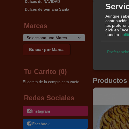
Dulces de NAVIDAD
Categoría:
PANES ESPE
Servic
Dulces de Semana Santa
Aunque sabem
Descri
contribución
Marcas
tus preferenc
click en "Ac
Ingredientes: Har
nuestra
polí
tratamiento de la
Alérgenos: Conti
Preferencia
Tu Carrito (0)
Productos
El carrito de la compra está vacío
Redes Sociales
Instagram
Facebook