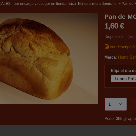
ES - por encargo y recoger en tienda física- No se envía a domicilio-
»
Pan de 
Pan de M
1,60 €
Disponible
-
(Imp
Ver descripció
Marca
:
Horno San
Elija el día 
Peso: 385 gr apro