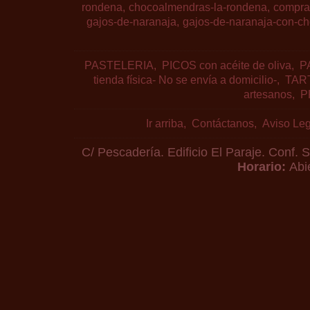
rondena
chocoalmendras-la-rondena
compra
gajos-de-naranaja
gajos-de-naranaja-con-ch
PASTELERIA
PICOS con acéite de oliva
PA
tienda física- No se envía a domicilio-
TART
artesanos
P
Ir arriba
Contáctanos
Aviso Leg
C/ Pescadería. Edificio El Paraje. Conf.
Horario:
Abi