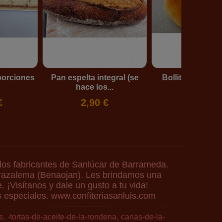
porciones
Pan espelta integral (se
Bollitos de lech
hace los...
0,75 €
€
2,90 €
dos fabricantes de Sanlúcar de Barrameda.
Grazalema (Benaojan). Les brindamos una
 ¡Visítanos y dale un gusto a tu vida!
 especiales. www.confiteriasanluis.com
s
-tortas-de-aceite-de-la-rondena
canas-de-la-