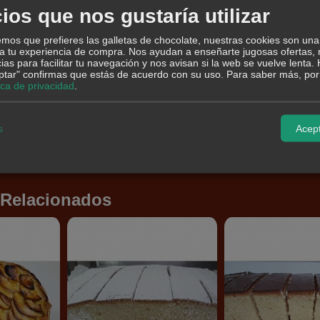
CIALES - por encargo y recoger en tienda física- No se envía a domicilio-
ios que nos gustaría utilizar
os que prefieres las galletas de chocolate, nuestras cookies son una
pción
Comentarios
 a tu experiencia de compra. Nos ayudan a enseñarte jugosas ofertas,
ias para facilitar tu navegación y nos avisan si la web se vuelve lenta.
eptar" confirmas que estás de acuerdo con su uso.
Para saber más, por 
ina de trigo, agua, levadura, mejorante panario (antiaglomerante (E-170), emul
tica de privacidad
.
 harina E300 y levadura y sal.
ene glúten. Puede contener trazas de nueces y sésamo.
s
Acept
 Relacionados