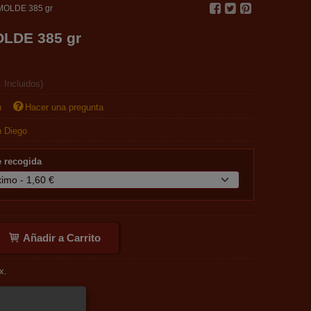
MOLDE 385 gr
OLDE 385 gr
. Incluidos)
n
Hacer una pregunta
 Diego
de recogida
Añadir a Carrito
x.