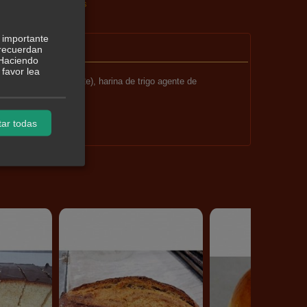
|
Tags:
|
Comentarios
 importante
 recuerdan
 Haciendo
favor lea
gente (E322) y (E-472e), harina de trigo agente de
ar todas