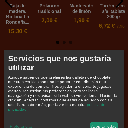
Caja de
Polvorón
Mantecado
Turrón yema
madera.
tradicional
de limón
s/a, tableta
Bollería La
200 gr
2,00 €
1,90 €
Rondeña...
6,72 €
7,90 €
15,30 €
Servicios que nos gustaría
Marcas
utilizar
Aunque sabemos que prefieres las galletas de chocolate,
nuestras cookies son una importante contribución a tu
experiencia de compra. Nos ayudan a enseñarte jugosas
ofertas, recuerdan tus preferencias para facilitar tu
navegación y nos avisan si la web se vuelve lenta. Haciendo
click en "Aceptar" confirmas que estás de acuerdo con su
uso.
Para saber más, por favor lea nuestra
política de
Tu Carrito (0)
privacidad
.
El carrito de la compra está vacío
Preferencias
Aceptar todas