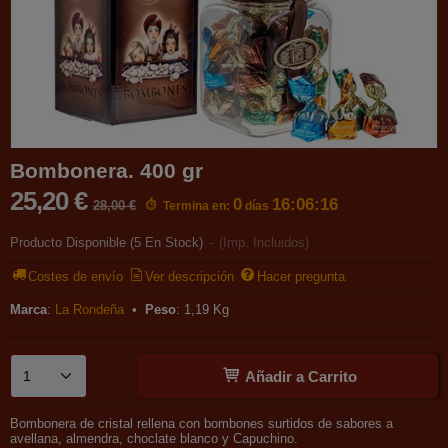
Bombonera. 400 gr
25,20 €
0
16:06:16
28,00 €
Termina en:
días
Producto Disponible
(5 En Stock)
-
(Imp. Incluidos)
Costes de envío
Ver descripción
Hacer pregunta
Marca
:
La Rondeña
•
Peso
:
1,19 Kg
Añadir a Carrito
Bombonera de cristal rellena con bombones surtidos de sabores a
avellana, almendra, choclate blanco y Capuchino.