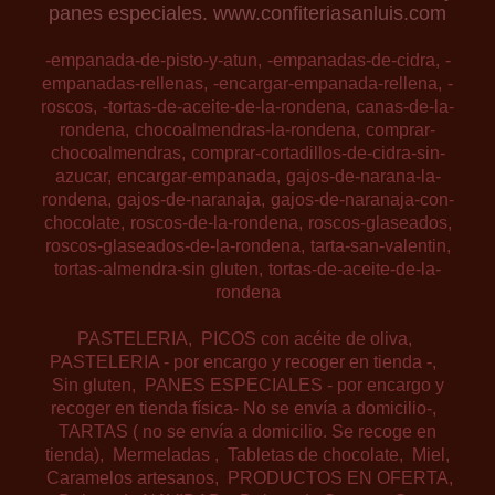
panes especiales. www.confiteriasanluis.com
-empanada-de-pisto-y-atun
-empanadas-de-cidra
-
empanadas-rellenas
-encargar-empanada-rellena
-
roscos
-tortas-de-aceite-de-la-rondena
canas-de-la-
rondena
chocoalmendras-la-rondena
comprar-
chocoalmendras
comprar-cortadillos-de-cidra-sin-
azucar
encargar-empanada
gajos-de-narana-la-
rondena
gajos-de-naranaja
gajos-de-naranaja-con-
chocolate
roscos-de-la-rondena
roscos-glaseados
roscos-glaseados-de-la-rondena
tarta-san-valentin
tortas-almendra-sin gluten
tortas-de-aceite-de-la-
rondena
PASTELERIA
PICOS con acéite de oliva
PASTELERIA - por encargo y recoger en tienda -
Sin gluten
PANES ESPECIALES - por encargo y
recoger en tienda física- No se envía a domicilio-
TARTAS ( no se envía a domicilio. Se recoge en
tienda)
Mermeladas
Tabletas de chocolate
Miel
Caramelos artesanos
PRODUCTOS EN OFERTA