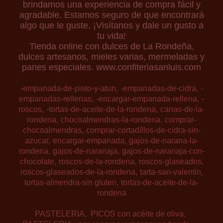
brindamos una experiencia de compra fácil y
agradable. Estamos seguro de que encontrará
algo que le guste. ¡Visítanos y dale un gusto a
tu vida!
Tienda online con dulces de La Rondeña,
dulces artesanos, mieles varias, mermeladas y
panes especiales. www.confiteriasanluis.com
-empanada-de-pisto-y-atun
-empanadas-de-cidra
-
empanadas-rellenas
-encargar-empanada-rellena
-
roscos
-tortas-de-aceite-de-la-rondena
canas-de-la-
rondena
chocoalmendras-la-rondena
comprar-
chocoalmendras
comprar-cortadillos-de-cidra-sin-
azucar
encargar-empanada
gajos-de-narana-la-
rondena
gajos-de-naranaja
gajos-de-naranaja-con-
chocolate
roscos-de-la-rondena
roscos-glaseados
roscos-glaseados-de-la-rondena
tarta-san-valentin
tortas-almendra-sin gluten
tortas-de-aceite-de-la-
rondena
PASTELERIA
PICOS con acéite de oliva