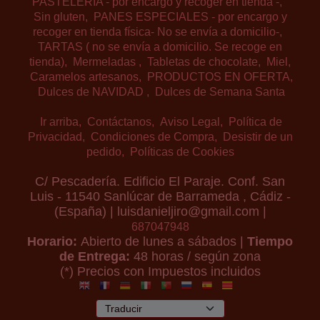
PASTELERIA - por encargo y recoger en tienda -
Sin gluten
PANES ESPECIALES - por encargo y
recoger en tienda física- No se envía a domicilio-
TARTAS ( no se envía a domicilio. Se recoge en
tienda)
Mermeladas
Tabletas de chocolate
Miel
Caramelos artesanos
PRODUCTOS EN OFERTA
Dulces de NAVIDAD
Dulces de Semana Santa
Ir arriba
Contáctanos
Aviso Legal
Política de
Privacidad
Condiciones de Compra
Desistir de un
pedido
Políticas de Cookies
C/ Pescadería. Edificio El Paraje. Conf. San
Luis - 11540 Sanlúcar de Barrameda , Cádiz -
(España) | luisdanieljiro@gmail.com |
687047948
Horario:
Abierto de lunes a sábados |
Tiempo
de Entrega:
48 horas / según zona
(*) Precios con Impuestos incluidos