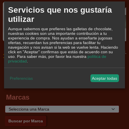
Servicios que nos gustaría
-50 %
Agotado
Agotado
Agotado
utilizar
Aunque sabemos que prefieres las galletas de chocolate,
nuestras cookies son una importante contribución a tu
experiencia de compra. Nos ayudan a enseñarte jugosas
ofertas, recuerdan tus preferencias para facilitar tu
Hojaldradas
Mantecados
Delicias de
Polvorón
navegación y nos avisan si la web se vuelve lenta. Haciendo
click en "Aceptar" confirmas que estás de acuerdo con su
Caseros
almendra
tradicional.
1,18 €
uso.
Para saber más, por favor lea nuestra
política de
2,35 €
Caja 4 Kg
2,00 €
4,00 €
privacidad
.
29,60 €
Preferencias
Aceptar todas
Marcas