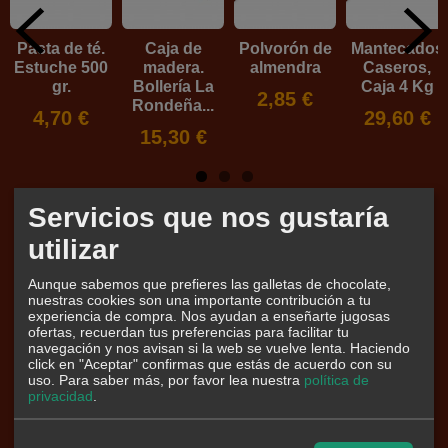
Pasta de té.
Caja de
Polvorón de
Mantecados
Estuche 500
madera.
almendra
Caseros,
gr.
Bollería La
Caja 4 Kg
2,85 €
Rondeña...
4,70 €
29,60 €
15,30 €
Servicios que nos gustaría
Marcas
utilizar
Aunque sabemos que prefieres las galletas de chocolate,
nuestras cookies son una importante contribución a tu
experiencia de compra. Nos ayudan a enseñarte jugosas
ofertas, recuerdan tus preferencias para facilitar tu
navegación y nos avisan si la web se vuelve lenta. Haciendo
click en "Aceptar" confirmas que estás de acuerdo con su
uso.
Para saber más, por favor lea nuestra
política de
privacidad
.
Tu Carrito (0)
El carrito de la compra está vacío