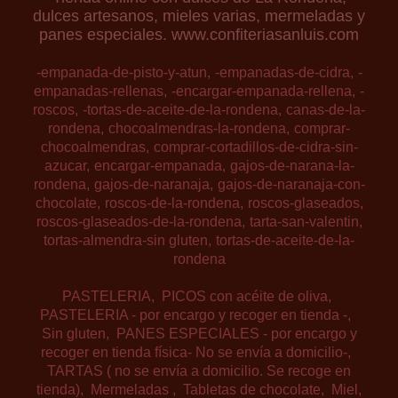
dulces artesanos, mieles varias, mermeladas y
panes especiales. www.confiteriasanluis.com
-empanada-de-pisto-y-atun
-empanadas-de-cidra
-
empanadas-rellenas
-encargar-empanada-rellena
-
roscos
-tortas-de-aceite-de-la-rondena
canas-de-la-
rondena
chocoalmendras-la-rondena
comprar-
chocoalmendras
comprar-cortadillos-de-cidra-sin-
azucar
encargar-empanada
gajos-de-narana-la-
rondena
gajos-de-naranaja
gajos-de-naranaja-con-
chocolate
roscos-de-la-rondena
roscos-glaseados
roscos-glaseados-de-la-rondena
tarta-san-valentin
tortas-almendra-sin gluten
tortas-de-aceite-de-la-
rondena
PASTELERIA
PICOS con acéite de oliva
PASTELERIA - por encargo y recoger en tienda -
Sin gluten
PANES ESPECIALES - por encargo y
recoger en tienda física- No se envía a domicilio-
TARTAS ( no se envía a domicilio. Se recoge en
tienda)
Mermeladas
Tabletas de chocolate
Miel