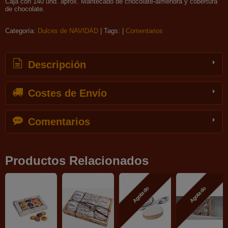
Caja con 140 und. aprox. Mantecado de chocolate-almendra y cobertura
de chocolate.
Categoría:
Dulces de NAVIDAD
|
Tags:
|
Comentarios
Descripción
Costes de Envío
Comentarios
Productos Relacionados
Agotado
Agotado