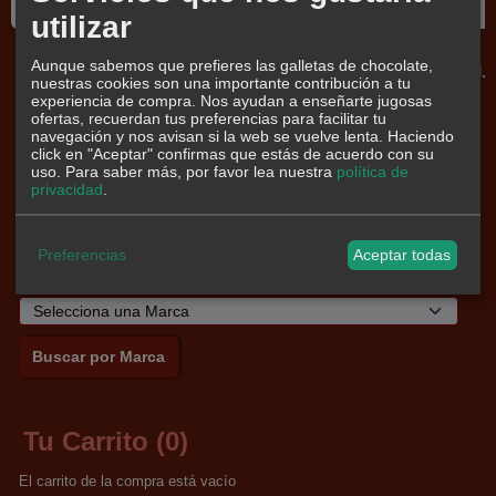
utilizar
Polvorón
Hojaldradas
Mantecados
Polvorón
Aunque sabemos que prefieres las galletas de chocolate,
tradicional
Bombon
Caseros,
tradicional.
nuestras cookies son una importante contribución a tu
Caja 4 Kg
Caja 4 Kg
experiencia de compra. Nos ayudan a enseñarte jugosas
2,00 €
2,34 €
2,75 €
ofertas, recuerdan tus preferencias para facilitar tu
29,60 €
29,60 €
navegación y nos avisan si la web se vuelve lenta. Haciendo
click en "Aceptar" confirmas que estás de acuerdo con su
uso.
Para saber más, por favor lea nuestra
política de
privacidad
.
Preferencias
Aceptar todas
Marcas
Tu Carrito (0)
El carrito de la compra está vacío