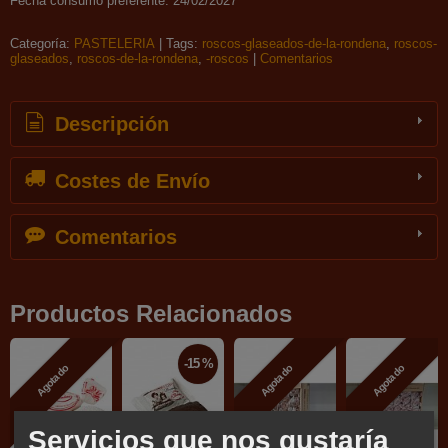
Fecha consumo preferente: 24/02/2027
Categoría:
PASTELERIA
|
Tags:
roscos-glaseados-de-la-rondena
roscos-
glaseados
roscos-de-la-rondena
-roscos
|
Comentarios
Descripción
Costes de Envío
Comentarios
Productos Relacionados
-15 %
Agotado
Agotado
Agotado
Servicios que nos gustaría