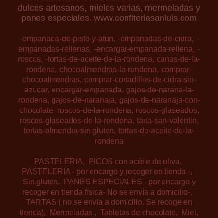
dulces artesanos, mieles varias, mermeladas y
panes especiales. www.confiteriasanluis.com
-empanada-de-pisto-y-atun
-empanadas-de-cidra
-
empanadas-rellenas
-encargar-empanada-rellena
-
roscos
-tortas-de-aceite-de-la-rondena
canas-de-la-
rondena
chocoalmendras-la-rondena
comprar-
chocoalmendras
comprar-cortadillos-de-cidra-sin-
azucar
encargar-empanada
gajos-de-narana-la-
rondena
gajos-de-naranaja
gajos-de-naranaja-con-
chocolate
roscos-de-la-rondena
roscos-glaseados
roscos-glaseados-de-la-rondena
tarta-san-valentin
tortas-almendra-sin gluten
tortas-de-aceite-de-la-
rondena
PASTELERIA
PICOS con acéite de oliva
PASTELERIA - por encargo y recoger en tienda -
Sin gluten
PANES ESPECIALES - por encargo y
recoger en tienda física- No se envía a domicilio-
TARTAS ( no se envía a domicilio. Se recoge en
tienda)
Mermeladas
Tabletas de chocolate
Miel